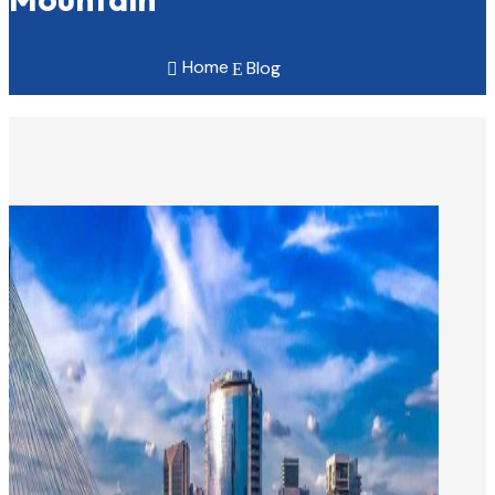
Home
Blog

E