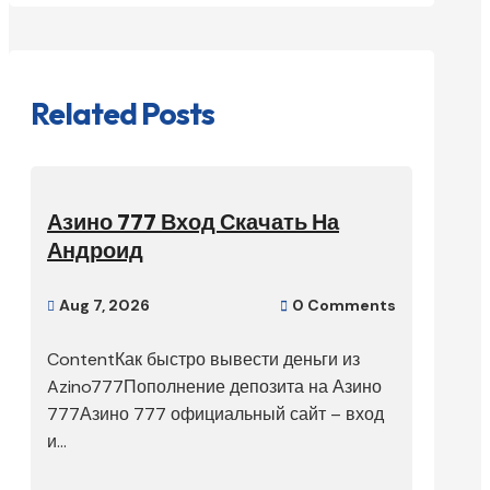
Related Posts
Uncategorized
Азино 777 Вход Скачать На
Андроид
Aug 7, 2026
0 Comments


ContentКак быстро вывести деньги из
Azino777Пополнение депозита на Азино
777Азино 777 официальный сайт – вход
и...