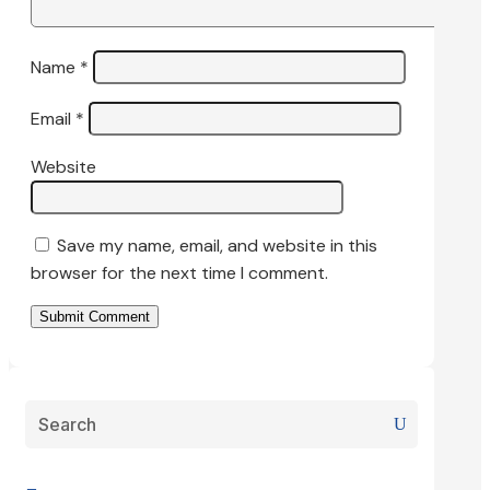
Name
*
Email
*
Website
Save my name, email, and website in this
browser for the next time I comment.
Submit Comment