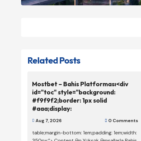
Related Posts
Uncategorized
Mostbet – Bahis Platforması<div
id="toc" style="background:
#f9f9f2;border: 1px solid
#aaa;display:
Aug 7, 2026
0 Comments


table;margin-bottom: 1em;padding: 1em;width:
350px;”> Content Ən Yüksək Əmsallarla Bahis